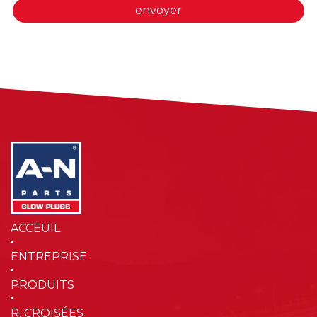
envoyer
ACCEUIL
ENTREPRISE
PRODUITS
R. CROISÉES