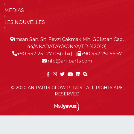
MEDIAS
LES NOUVELLES
İmsan San. Sit. Fevzi Çakmak Mh. Gülistan Cad.
44/A KARATAY/KONYA/TR (42010)
+90 332 251 27 08(pbx)
-
+90.332.251 56 67
info@an-parts.com
© 2020 AN-PARTS GLOW PLUGS - ALL RIGHTS ARE
RESERVED