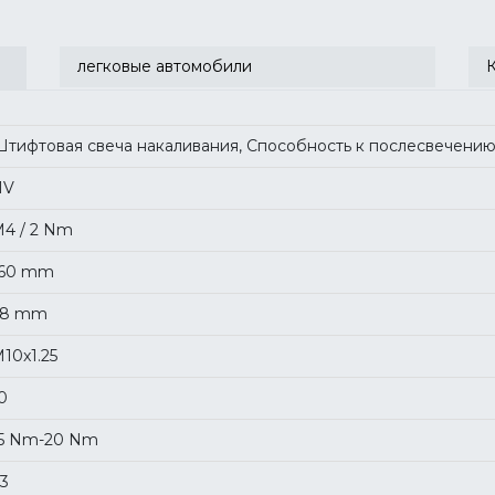
легковые автомобили
тифтовая свеча накаливания, Способность к послесвечени
1V
4 / 2 Nm
160 mm
28 mm
10x1.25
0
5 Nm-20 Nm
3