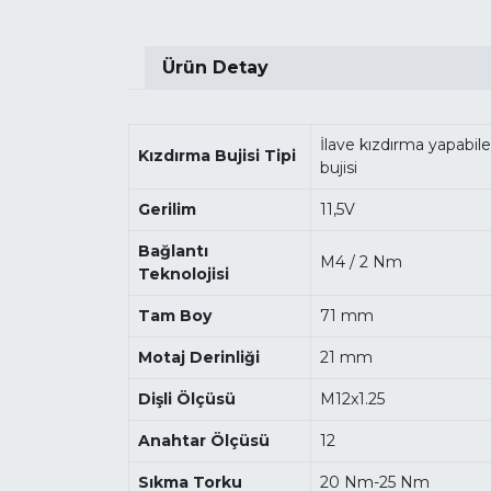
Ürün Detay
İlave kızdırma yapabil
Kızdırma Bujisi Tipi
bujisi
Gerilim
11,5V
Bağlantı
M4 / 2 Nm
Teknolojisi
Tam Boy
71 mm
Motaj Derinliği
21 mm
Dişli Ölçüsü
M12x1.25
Anahtar Ölçüsü
12
Sıkma Torku
20 Nm-25 Nm