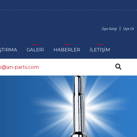
Üye Girişi
Üye Ol
ŞTIRMA
GALERİ
HABERLER
İLETİŞİM
fo@an-parts.com