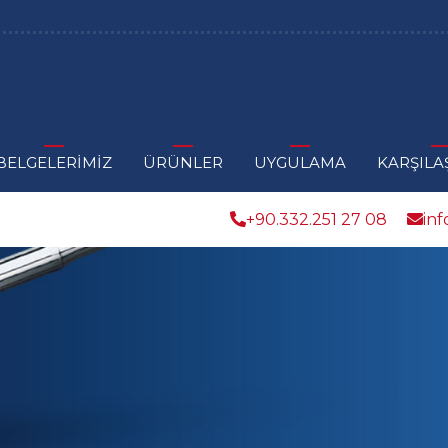
BELGELERİMİZ
ÜRÜNLER
UYGULAMA
KARŞILA
+90.332.251 27 08
in