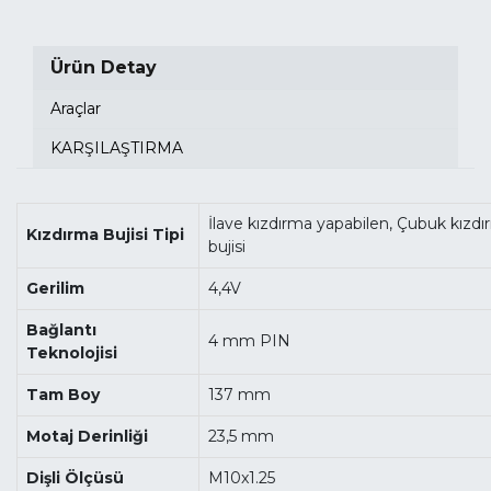
Ürün Detay
Araçlar
KARŞILAŞTIRMA
İlave kızdırma yapabilen, Çubuk kızd
Kızdırma Bujisi Tipi
bujisi
Gerilim
4,4V
Bağlantı
4 mm PIN
Teknolojisi
Tam Boy
137 mm
Motaj Derinliği
23,5 mm
Dişli Ölçüsü
M10x1.25