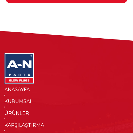
ANASAYFA
KURUMSAL
ÜRÜNLER
KARŞILAŞTIRMA