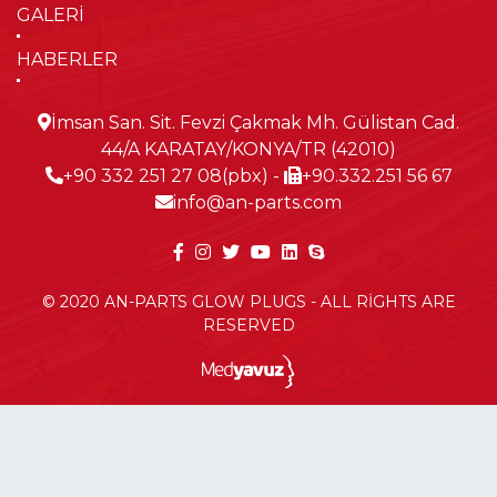
GALERİ
HABERLER
İmsan San. Sit. Fevzi Çakmak Mh. Gülistan Cad.
44/A KARATAY/KONYA/TR (42010)
+90 332 251 27 08(pbx)
-
+90.332.251 56 67
info@an-parts.com
© 2020 AN-PARTS GLOW PLUGS - ALL RİGHTS ARE
RESERVED