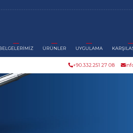
BELGELERİMİZ
ÜRÜNLER
UYGULAMA
KARŞILA
+90.332.251 27 08
in