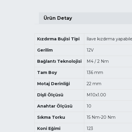
Ürün Detay
Kızdırma Bujisi Tipi
İlave kızdırma yapabil
Gerilim
12V
Bağlantı Teknolojisi
M4 / 2 Nm
Tam Boy
136 mm
Motaj Derinliği
22 mm
Dişli Ölçüsü
M10x1.00
Anahtar Ölçüsü
10
Sıkma Torku
15 Nm-20 Nm
Koni Eğimi
123