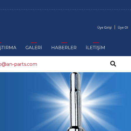
Üye Girişi
Üye Ol
ŞTIRMA
GALERİ
HABERLER
İLETİŞİM
fo@an-parts.com